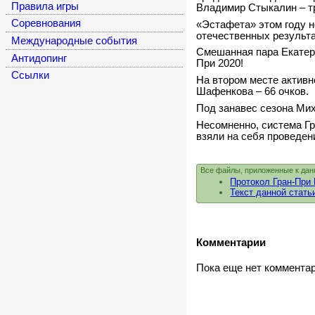
Правила игры
Владимир Стыкалин – тр
Соревнования
«Эстафета» этом году н
отечественных результат
Международные события
Смешанная пара Екатери
Антидопинг
При 2020!
Cсылки
На втором месте активн
Шафенкова – 66 очков.
Под занавес сезона Мих
Несомненно, система Гр
взяли на себя проведен
Все файлы, приложенные к дан
Протокол Гран-Пр
Текст данной стать
Комментарии
Пока еще нет коммента