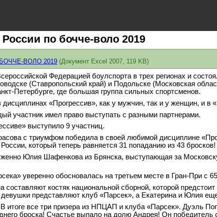
 России по бочче-воло 2019
и БОЧЧЕ-ВОЛО 2019
(Документ Excel 2007, 119 KB)
сероссийской Федерацией боулспорта в трех регионах и состоял
водске (Ставропольский край) и Подольске (Московская област
нкт-Петербурге, где большая группа сильных спортсменов.
 дисциплинах «Прогрессив», как у мужчин, так и у женщин, и в 
дый участник имел право выступать с разными партнерами.
ессиве» выступило 9 участниц.
асова с триумфом победила в своей любимой дисциплине «Прогр
 России, который теперь равняется 31 попаданию из 43 бросков!
уженно Юлия Шафенкова из Брянска, выступающая за Московску
сека» уверенно обосновалась на третьем месте в Гран-При с 65
а составляют костяк национальной сборной, которой предстоит
е девушки представляют клуб «Парсек», а Екатерина и Юлия е
 В итоге все три призера из НПЦАП и клуба «Парсек». Дуэль П
него броска! Счастье выпало на долю Андрея! Он победитель с 