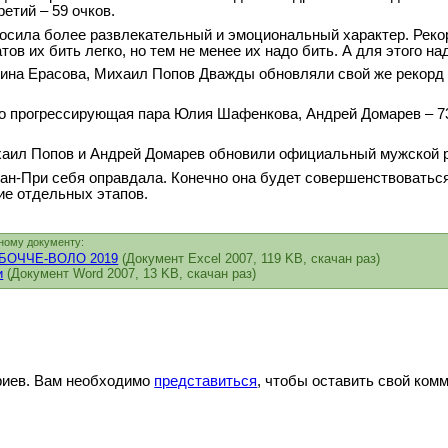
етий – 59 очков.
осила более развлекательный и эмоциональный характер. Рекор
ов их бить легко, но тем не менее их надо бить. А для этого на
на Ерасова, Михаил Попов Дважды обновляли свой же рекорд Ро
о прогрессирующая пара Юлия Шафенкова, Андрей Домарев – 73
аил Попов и Андрей Домарев обновили официальный мужской ре
ан-При себя оправдала. Конечно она будет совершенствоватьс
ие отдельных этапов.
ному документу:
и БОЧЧЕ-ВОЛО 2019
(Документ Excel 2007, 119 KB, скачан раз)
и
(Документ Word 2007, 13 KB, скачан раз)
риев. Вам необходимо
представиться
, чтобы оставить свой ком