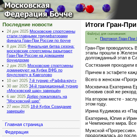
Московская
Федерация Бочче
Итоги Гран-При
Последние новости
24 дек 2025
Московские спортсмены
Файл(ы) для скачивания:
стали главными триумфаторами
Протокол Гран-Пр
финала Гран-При России по бочче
8 дек 2025
Финальная битва сезона:
Гран-При проводилось В
московские спортсмены разыграют
этапы прошли в Железно
Гран-При России на домашнем
долгожданный этап в Са
боччедроме
Состязания проходили в
2 дек 2025
Московские спортсмены
доминируют на Кубке ВФБ по
Причем в эстафете каж
боулспорту в Кавголово
Всего в женском «Прогр
10 окт 2025
7-й турнир «Раффа-круг»
30 авг 2025
34-й традиционный турнир
Москвичка Екатерина Ер
«Московский шар» завершён
обновив свой же рекорд
6 авг 2025
Добро пожаловать на
На втором месте - засл
"Московский шар"
этом году.
27 июн 2025
18-й Кубок Созидание
Ирина Кудимова из «Пар
завершён
Екатерина, Юлия и Ирин
и Чемпионате мира. Вс
Главная страница
Мужской «Прогрессив».
Федерация
продолжалась до послед