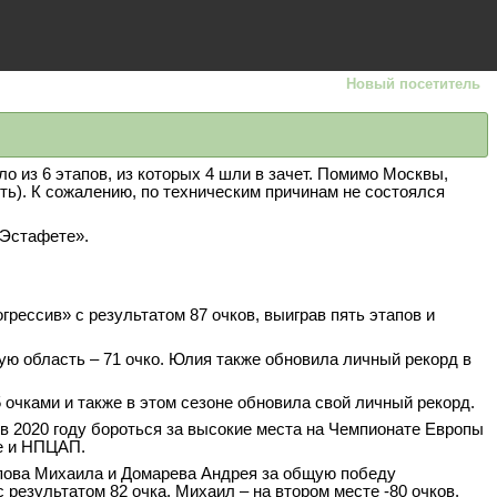
Новый посетитель
о из 6 этапов, из которых 4 шли в зачет. Помимо Москвы,
ь). К сожалению, по техническим причинам не состоялся
«Эстафете».
ессив» с результатом 87 очков, выиграв пять этапов и
ю область – 71 очко. Юлия также обновила личный рекорд в
 очками и также в этом сезоне обновила свой личный рекорд.
 в 2020 году бороться за высокие места на Чемпионате Европы
ще и НПЦАП.
опова Михаила и Домарева Андрея за общую победу
результатом 82 очка. Михаил – на втором месте -80 очков.