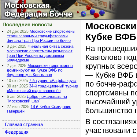
Московская
Федерация Бочче
Московски
Последние новости
24 дек 2025
Московские спортсмены
Кубке ВФБ
стали главными триумфаторами
финала Гран-При России по бочче
На прошедших
8 дек 2025
Финальная битва сезона:
московские спортсмены разыграют
Кавголово под
Гран-При России на домашнем
боччедроме
крупных всер
2 дек 2025
Московские спортсмены
доминируют на Кубке ВФБ по
— Кубке ВФБ 
боулспорту в Кавголово
10 окт 2025
7-й турнир «Раффа-круг»
по бочче-раф
30 авг 2025
34-й традиционный турнир
спортсмены п
«Московский шар» завершён
6 авг 2025
Добро пожаловать на
высочайший у
"Московский шар"
27 июн 2025
18-й Кубок Созидание
большинство 
завершён
В состязания
Главная страница
участвовали 
Федерация