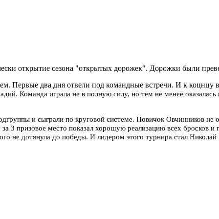
ески открытие сезона "открытых дорожек". Дорожки были прев
м. Первые два дня отвели под командные встречи. И к коцнцу вт
дий. Команда играла не в полную силу, но тем не менее оказалась
одгруппы и сыграли по круговой системе. Новичок Овчинников не о
за 3 призовое место показал хорошую реализацию всех бросков и п
ного не дотянула до победы. И лидером этого турнира стал Никола