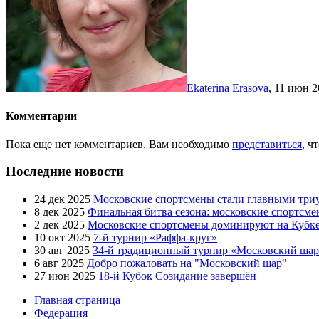
Ekaterina Erasova
,
11 июн 2
Комментарии
Пока еще нет комментариев. Вам необходимо
представиться
, ч
Последние новости
24 дек 2025
Московские спортсмены стали главными три
8 дек 2025
Финальная битва сезона: московские спортсм
2 дек 2025
Московские спортсмены доминируют на Кубке
10 окт 2025
7-й турнир «Раффа-круг»
30 авг 2025
34-й традиционный турнир «Московский шар
6 авг 2025
Добро пожаловать на "Московский шар"
27 июн 2025
18-й Кубок Созидание завершён
Главная страница
Федерация