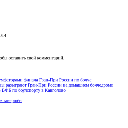
014
тобы оставить свой комментарий.
умфаторами финала Гран-При России по бочче
ены разыграют Гран-При России на домашнем боччедроме
 ВФБ по боулспорту в Кавголово
» завершён