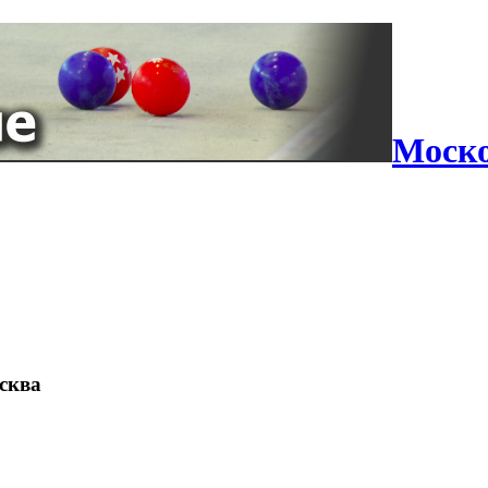
Моско
осква