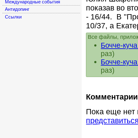
Международные события
показав во вт
Антидопинг
-
16/44.
В "Пр
Cсылки
10/37, а Екат
Все файлы, прилож
Бочче-куча
раз)
Бочче-куч
раз)
Комментарии
Пока еще нет
представитьс