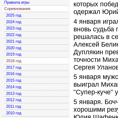
Правила игры
которых побе
Соревнования
одержал Юрий
2025 год
4 января игра
2024 год
вновь судьба 
2023 год
2022 год
решалась в с
2021 год
Алексей Бели
2020 год
Дуплякин пре
2019 год
точности Мих
2018 год
Сергея Улано
2017 год
2016 год
5 января мужс
2015 год
выиграл Миха
2014 год
"Супер-куче"
2013 год
2012 год
5 января. Боч
2011 год
хорошими
рез
2010 год
Юлия Шафенко