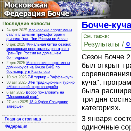
Московская
Федерация Бочче
Бочче-куч
Последние новости
24 дек 2025
Московские спортсмены
стали главными триумфаторами
См. также:
финала Гран-При России по бочче
Результаты
Ф
8 дек 2025
Финальная битва сезона:
московские спортсмены разыграют
Гран-При России на домашнем
Сезон Бочче 2
боччедроме
2 дек 2025
Московские спортсмены
был открыт т
доминируют на Кубке ВФБ по
боулспорту в Кавголово
соревнования
10 окт 2025
7-й турнир «Раффа-круг»
куча", програ
30 авг 2025
34-й традиционный турнир
«Московский шар» завершён
была расшире
6 авг 2025
Добро пожаловать на
"Московский шар"
три дня состя
27 июн 2025
18-й Кубок Созидание
категориях.
завершён
3 января сост
Главная страница
одиночные со
Федерация