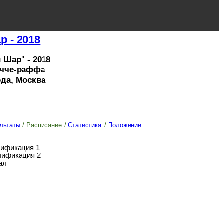
 - 2018
 Шар" - 2018
очче-раффа
года, Москва
льтаты
Расписание
Статистика
Положение
алификация 1
алификация 2
ал