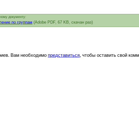
ному документу:
ение по группам
(Adobe PDF, 67 KB, скачан раз)
риев. Вам необходимо
представиться
, чтобы оставить свой ком