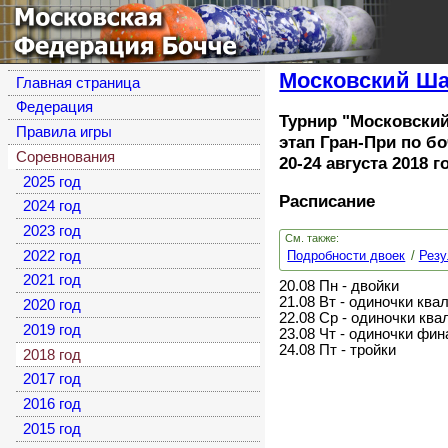
Московская
Федерация Бочче
Московский Шар
Главная страница
Федерация
Турнир "Московский
Правила игры
этап Гран-При по б
Соревнования
20-24 августа 2018 
2025 год
Расписание
2024 год
2023 год
См. также:
Подробности двоек
Резу
2022 год
2021 год
20.08 Пн - двойки
21.08 Вт - одиночки кв
2020 год
22.08 Ср - одиночки кв
2019 год
23.08 Чт - одиночки фин
24.08 Пт - тройки
2018 год
2017 год
2016 год
2015 год