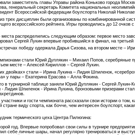
вали заместитель главы Управы района Коньково города Москв
ева, генеральный секретарь Комитета национальных неолимпий
зидент Всероссийской федерации боулспорта Николай Николае
из трех дисциплин были организованы по комбинированной сис
ущего всероссийского рейтинга. Игры проводились до 12 очков 
» места распределились следующим образом: первое место зав
ровал Сергей Лукин впервые пробившийся в финал, на третьей 
стречах победу одержала Дарья Сизова, на втором месте – Ирин
емпионами стали Юрий Дуплякин – Михаил Попов, серебряные п
тьем месте – Алексей Кириллов – Сергей Лукин.
х двойках» стали – Ирина Лукина – Лидия Шпиленок, «серебро
а» у пары – Екатерина Ерасова – Алла Фокина.
то в турнирной таблице заняли Юрий Дуплякин - Сергей Лукин-К
 - Лидия Шпиленок - Ирина Лукина, бронзовыми призерами стал
ахретдинов.
 участники и гости чемпионата рассказали свои истории о том, 
 стране виду спорта, как бочче, чем интересен боулспорт, как
удник термического цеха Центра Пилюгина:
торой год. Впервые попробовал свои силы в турнире предприятия
пил себе личные шары, начал регулярно тренироваться и выступ