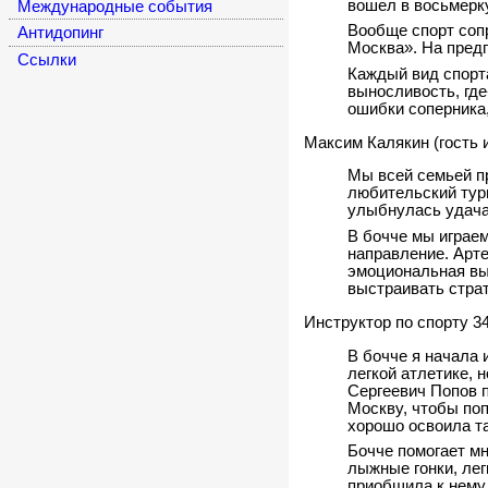
вошел в восьмерку
Международные события
Вообще спорт соп
Антидопинг
Москва». На пред
Cсылки
Каждый вид спорта
выносливость, где
ошибки соперника,
Максим Калякин (гость 
Мы всей семьей пр
любительский тур
улыбнулась удача
В бочче мы играем
направление. Арте
эмоциональная вы
выстраивать страт
Инструктор по спорту 
В бочче я начала 
легкой атлетике, 
Сергеевич Попов п
Москву, чтобы поп
хорошо освоила та
Бочче помогает мн
лыжные гонки, лег
приобщила к нему