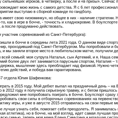
 сильнейших игроков, в четверку, а после и «в призы». Сейчас
ровождает мою жизнь с самого детства. Я с 6 лет профессиона
приятии выступаю в сборной команде по гандболу.
 имеет свою «изюминку», но общее в них - наличие стратегии. На
-то, как в игре в бочче, - точность и хладнокровие. В боулспор
 а после продуманно действовать.
и участник соревнований из Санкт-Петербурга):
ишли в бочче в середины лета 2021 года. О данном виде спорта
нир, проходивший под Санкт-Петербургом. Мы попробовали и бы
, и мы заняли второе место в любительском матче, получили 
 всей семьей: моя супруга Наталья, сын Артемий, и я. Наша сем
мий более двух лет занимается парусным спортом, Наталия – та
держка, мышление здесь преобладает над физикой. Нужно четко
егию действий, и победа вам гарантирована.
347 отдела Юлия Шафенкова:
играть в 2015 году. Мой дебют выпал на праздничный день – на
но в 2012 году я получила серьезную травму, и с бегом пришлос
редложил мне попробовать поиграть в бочче. Боулспорт сразу з
робовать свои силы в отборочных соревнованиях на первенство
ктику игры, и уже в августе 2015 отправилась на свои первые
е лучше узнать себя, помогает себя преодолеть. Я занималась 
кая атлетика), но в бочче, на мой взгляд, идет самая лучшая п
 всю семью, теперь моя мама Елена Симутина и младшая сестр