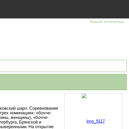
Новый посетитель
сковский шар». Соревнования
трех номинациях: «бочче-
ины, женщины), «бочче-
ербурга, Брянской и
выверенными. На открытие