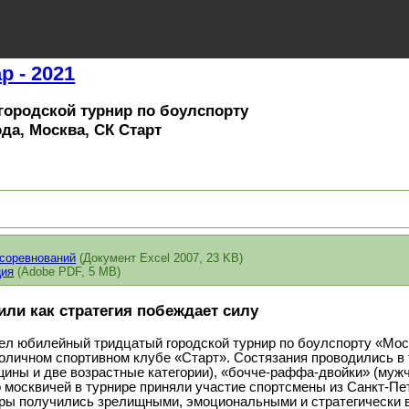
 - 2021
городской турнир по боулспорту
года, Москва, СК Старт
 соревнований
(Документ Excel 2007, 23 KB)
ция
(Adobe PDF, 5 MB)
или как стратегия побеждает силу
шел юбилейный тридцатый городской турнир по боулспорту «Мо
оличном спортивном клубе «Старт». Состязания проводились в 
ины и две возрастные категории), «бочче-раффа-двойки» (мужч
москвичей в турнире приняли участие спортсмены из Санкт-Пет
гры получились зрелищными, эмоциональными и стратегически 