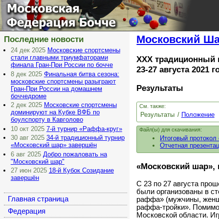
Московская
Федерация Бочче
Московский Шар
Последние новости
24 дек 2025
Московские спортсмены
стали главными триумфаторами
XXX традиционный 
финала Гран-При России по бочче
23-27 августа 2021 
8 дек 2025
Финальная битва сезона:
московские спортсмены разыграют
Результаты
Гран-При России на домашнем
боччедроме
2 дек 2025
Московские спортсмены
См. также:
доминируют на Кубке ВФБ по
Результаты
Положение
боулспорту в Кавголово
10 окт 2025
7-й турнир «Раффа-круг»
Файл(ы) для скачивания:
30 авг 2025
34-й традиционный турнир
Итоговый протокол
«Московский шар» завершён
Отчетная презента
6 авг 2025
Добро пожаловать на
"Московский шар"
«Московский шар», 
27 июн 2025
18-й Кубок Созидание
завершён
С 23 по 27 августа про
были организованы в ст
Главная страница
раффа» (мужчины, женщ
раффа-тройки». Помимо 
Федерация
Московской области. И