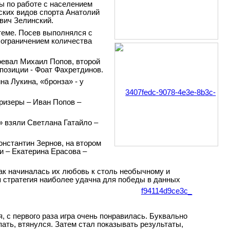
ы по работе с населением
ских видов спорта Анатолий
вич Зелинский.
теме. Посев выполнялся с
с ограничением количества
оевал Михаил Попов, второй
позиции - Фоат Фахретдинов.
а Лукина, «бронза» - у
ризеры – Иван Попов –
» взяли Светлана Гатайло –
онстантин Зернов, на втором
и – Екатерина Ерасова –
как начиналась их любовь к столь необычному и
ая стратегия наиболее удачна для победы в данных
, с первого раза игра очень понравилась. Буквально
ать, втянулся. Затем стал показывать результаты,