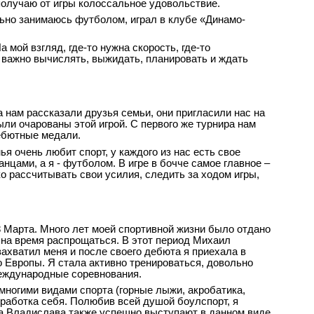
 получаю от игры колоссальное удовольствие.
льно занимаюсь футболом, играл в клубе «Динамо-
 мой взгляд, где-то нужна скорость, где-то
те важно вычислять, выжидать, планировать и ждать
 нам рассказали друзья семьи, они пригласили нас на
ли очарованы этой игрой. С первого же турнира нам
дебютные медали.
ья очень любит спорт, у каждого из нас есть свое
нцами, а я - футболом. В игре в бочче самое главное –
 рассчитывать свои усилия, следить за ходом игры,
 8 Марта. Много лет моей спортивной жизни было отдано
ь на время распрощаться. В этот период Михаил
ахватил меня и после своего дебюта я приехала в
 Европы. Я стала активно тренироваться, довольно
 международные соревнования.
многими видами спорта (горные лыжи, акробатика,
роработка себя. Полюбив всей душой боулспорт, я
а Владислава также успешно выступают в данном виде