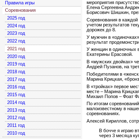
мероприятия присутство
Правила игры
Елена Сергеевна Андре
Соревнования
Борисович Шишкин, пре
2025 год
Соревнования в каждой 
учетом результатов тек
2024 год
дорожек до 8.
2023 год
У мужчин в «одиночках
2022 год
результат продемонстри
2021 год
У женщин в одиночных в
Екатерины Ерасовой.
2020 год
В «мужских двойках» ч
2019 год
Андрей Пузанов, на тре
2018 год
Победителями в «женски
Марина Крицкая, «бронз
2017 год
В «тройках» первое мес
2016 год
месте – Марина Крицкая
2015 год
Михаил Попов – Фоат Ф
2014 год
По итогам соревнований
малоизвестному в нашей
2013 год
соревнованиях.
2012 год
Алексей Кириллов, сотр
2011 год
В бочче я играю в
2010 год
через 3 месяца ку