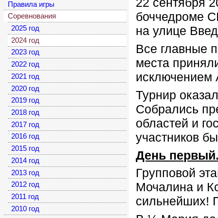
22 сентября 2
Правила игры
боччедроме С
Соревнования
на улице Введе
2025 год
2024 год
Все главные 
2023 год
места приняли
2022 год
исключением 
2021 год
2020 год
Турнир оказа
2019 год
Собрались пр
2018 год
областей и го
2017 год
участников бы
2016 год
2015 год
День первый
2014 год
Групповой эт
2013 год
Мочалина и К
2012 год
2011 год
сильнейших! П
2010 год