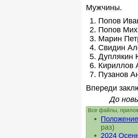
Мужчины.
Попов Иван
Попов Мих
Марин Петр
Свидин Ал
Дуплякин 
Кириллов А
Пузанов Ан
Впереди закл
До нов
Все файлы, прилож
Положение 
раз)
2024 Осен