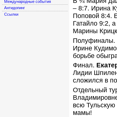
В ¼ Мария да
Международные события
– 8:7. Ирина 
Антидопинг
Поповой 8:4. 
Cсылки
Гатайло 9:2, 
Марины Крицк
Полуфиналы. 
Ирине Кудимов
борьбе обыгр
Финал.
Екате
Лидии Шпилено
сложился в по
Отдельный тур
Владимировне
всю Тульскую 
мамы!