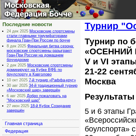
Московская
Федерация Бочче
Турнир "О
Последние новости
24 дек 2025
Московские спортсмены
стали главными триумфаторами
Турнир по 
финала Гран-При России по бочче
8 дек 2025
Финальная битва сезона:
«ОСЕННИЙ
московские спортсмены разыграют
Гран-При России на домашнем
V и VI этап
боччедроме
2 дек 2025
Московские спортсмены
21-22 сентя
доминируют на Кубке ВФБ по
боулспорту в Кавголово
Москва
10 окт 2025
7-й турнир «Раффа-круг»
30 авг 2025
34-й традиционный турнир
«Московский шар» завершён
Результаты
6 авг 2025
Добро пожаловать на
"Московский шар"
27 июн 2025
18-й Кубок Созидание
5 и 6 этапы Г
завершён
«Всероссийск
Главная страница
боулспорта» с
Федерация