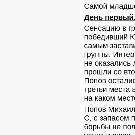
Самой младше
День первый
Сенсацию в г
победивший Ю
самым застави
группы. Интер
не оказались
прошли со вто
Попов осталис
третьи места 
на каком мест
Попов Михаи
С, с запасом 
борьбы не по