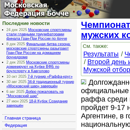
Московская
Федерация Бочче
Чемпионат
Последние новости
24 дек 2025
Московские спортсмены
мужских к
стали главными триумфаторами
финала Гран-При России по бочче
8 дек 2025
Финальная битва сезона:
См. также:
московские спортсмены разыграют
Результаты
Ч
Гран-При России на домашнем
боччедроме
Второй день 
2 дек 2025
Московские спортсмены
доминируют на Кубке ВФБ по
Мужской отбо
боулспорту в Кавголово
10 окт 2025
7-й турнир «Раффа-круг»
Долгожданн
30 авг 2025
34-й традиционный турнир
«Московский шар» завершён
официальные 
6 авг 2025
Добро пожаловать на
"Московский шар"
раффа среди 
27 июн 2025
18-й Кубок Созидание
пройдет 9-17 
завершён
Аргентине, в 
Главная страница
национальную
Федерация