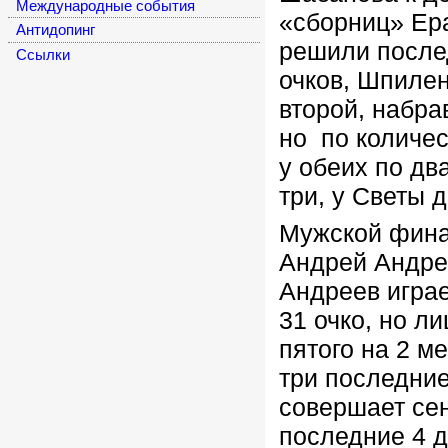
Международные события
«сборниц» Ер
Антидопинг
решили послед
Cсылки
очков, Шпилен
второй, набра
но по количе
у обеих по дв
три, у Светы д
Мужской финал
Андрей Андрее
Андреев играе
31 очко, но л
пятого на 2 м
три последние
совершает сен
последние 4 д