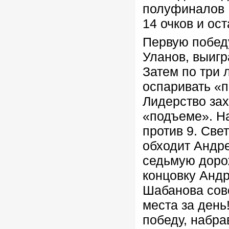
полуфиналов 
14 очков и ост
Первую победу
Уланов, выигр
Затем по три
оспаривать «
Лидерство за
«подъеме». На
против 9. Све
обходит Андр
седьмую дорож
концовку Андр
Шабанова сов
места за день
победу, набра