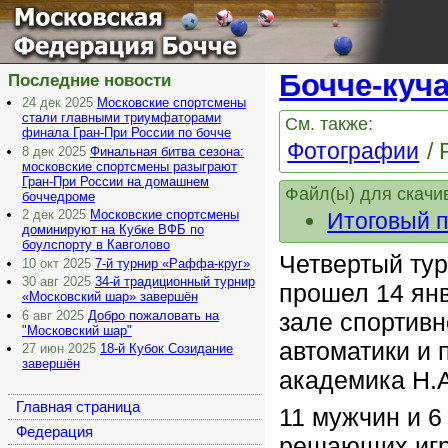
Московская
Федерация Бочче
Бочче-куч
Последние новости
24 дек 2025
Московские спортсмены
стали главными триумфаторами
См. также:
финала Гран-При России по бочче
Фотографии
8 дек 2025
Финальная битва сезона:
московские спортсмены разыграют
Гран-При России на домашнем
Файл(ы) для скачи
боччедроме
2 дек 2025
Московские спортсмены
Итоговый п
доминируют на Кубке ВФБ по
боулспорту в Кавголово
Четвертый ту
10 окт 2025
7-й турнир «Раффа-круг»
30 авг 2025
34-й традиционный турнир
прошел 14 янв
«Московский шар» завершён
6 авг 2025
Добро пожаловать на
зале спортивн
"Московский шар"
автоматики и
27 июн 2025
18-й Кубок Созидание
завершён
академика Н.
Главная страница
11 мужчин и 6
Федерация
решающих игра