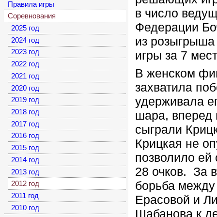
Правила игры
в число ведущ
Соревнования
Федерации Бо
2025 год
из розыгрыша
2024 год
2023 год
игры за 7 мест
2022 год
В женском фин
2021 год
захватила поб
2020 год
удерживала ег
2019 год
2018 год
шара, вперед
2017 год
сыграли Криц
2016 год
Крицкая не оп
2015 год
позволило ей 
2014 год
28 очков. За 
2013 год
борьба между
2012 год
2011 год
Ерасовой и Л
2010 год
Шабанова к де