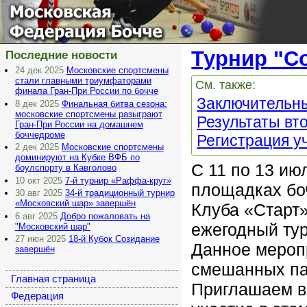
Московская
Федерация Бочче
Турнир "С
Последние новости
24 дек 2025
Московские спортсмены
стали главными триумфаторами
См. также:
финала Гран-При России по бочче
Заключительн
8 дек 2025
Финальная битва сезона:
московские спортсмены разыграют
Результаты вт
Гран-При России на домашнем
боччедроме
Регистрация у
2 дек 2025
Московские спортсмены
доминируют на Кубке ВФБ по
С 11 по 13 ию
боулспорту в Кавголово
10 окт 2025
7-й турнир «Раффа-круг»
площадках бо
30 авг 2025
34-й традиционный турнир
«Московский шар» завершён
Клуба «Старт»
6 авг 2025
Добро пожаловать на
ежегодный ту
"Московский шар"
27 июн 2025
18-й Кубок Созидание
Данное мероп
завершён
смешанных па
Главная страница
Приглашаем в
Федерация