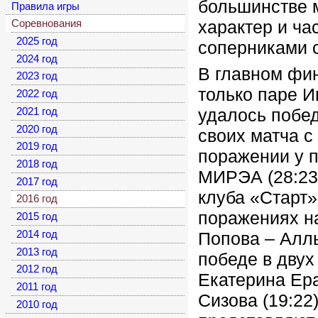
большинстве 
Правила игры
характер и ча
Соревнования
2025 год
соперниками 
2024 год
В главном фин
2023 год
только паре И
2022 год
удалось побед
2021 год
2020 год
своих матча с
2019 год
поражении у 
2018 год
МИРЭА (28:23
2017 год
клуба «Старт»
2016 год
поражениях н
2015 год
Попова – Аллы
2014 год
2013 год
победе в дву
2012 год
Екатерина Ера
2011 год
Сизова (19:22
2010 год