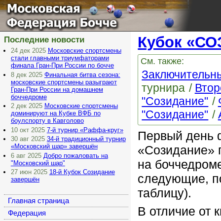
Московская
Федерация Бочче
Кубок «С
Последние новости
24 дек 2025
Московские спортсмены
стали главными триумфаторами
См. также:
финала Гран-При России по бочче
Заключительны
8 дек 2025
Финальная битва сезона:
московские спортсмены разыграют
турнира
Втор
Гран-При России на домашнем
боччедроме
"Созидание"
2 дек 2025
Московские спортсмены
"Созидание"
доминируют на Кубке ВФБ по
боулспорту в Кавголово
10 окт 2025
7-й турнир «Раффа-круг»
Первый день 
30 авг 2025
34-й традиционный турнир
«Московский шар» завершён
«Созидание» 
6 авг 2025
Добро пожаловать на
на боччедром
"Московский шар"
27 июн 2025
18-й Кубок Созидание
следующие, п
завершён
таблицу).
Главная страница
В отличие от 
Федерация