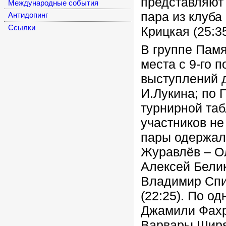
представляют
Международные события
пара из клуб
Антидопинг
Cсылки
Крицкая (25:35
В группе Памя
места с 9-го 
выступлений д
И.Лукина; по 
турнирной таб
участников не
пары одержали
Журавлёв – Ол
Алексей Белик
Владимир Спи
(22:25).
По одн
Джамили Фахр
Варвары Ширяе