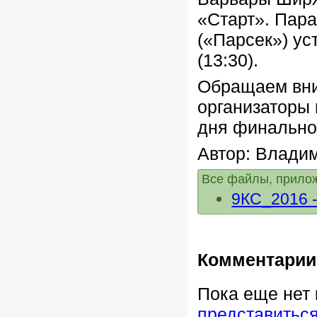
«Старт».
Пара
(«Парсек») ус
(13:30).
Обращаем вни
организаторы 
дня финальног
Автор: Влади
Все файлы, прилож
9КС_2016 -
Комментарии
Пока еще нет
представитьс