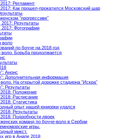
2017: Регламент
 2017: Как прошел-прокатился Московский шар
 Результаты
женском "прогрессиве"
 2017: Результаты
 2017: Фотографии
льтаты
графии
о воло
ваний по бочче на 2018 год
по воло. Борьба продолжается
онс
зультаты
018
": Анонс
е": Дополнительная информация
о воло. На открытой дорожке стадиона "Искра"
": Результаты
 2018: Положение
 2018: Расписание
2018: Статистика
одный опыт нашей юниорки удался
 2018: Результаты
 2018: Подробности двоек
 женских команд по бочче-воло в Сербии
земноморские игры.
дный микст.
х игр в Анапе 2018