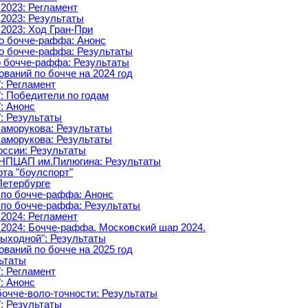
2023: Регламент
 2023: Результаты
2023: Ход Гран-При
по бочче-раффа: Анонс
по бочче-раффа: Результаты
 бочче-раффа: Результаты
ваний по бочче на 2024 год
: Регламент
: Победители по годам
: Анонс
: Результаты
аморукова: Результаты
аморукова: Результаты
оссии: Результаты
 НПЦАП им.Пилюгина: Результаты
рта "боулспорт"
Петербурге
 по бочче-раффа: Анонс
 по бочче-раффа: Результаты
2024: Регламент
 2024: Бочче-раффа. Московский шар 2024.
выходной": Результаты
ваний по бочче на 2025 год
льтаты
: Регламент
: Анонс
бочче-воло-точности: Результаты
: Результаты