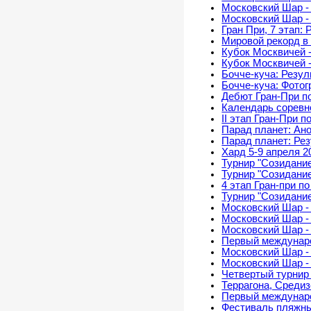
Московский Шар - 
Московский Шар -
Гран При, 7 этап:
Мировой рекорд в 
Кубок Москвичей -
Кубок Москвичей -
Бочче-куча: Резу
Бочче-куча: Фото
Дебют Гран-При п
Календарь соревно
II этап Гран-При 
Парад планет: Ан
Парад планет: Ре
Хард 5-9 апреля 2
Турнир "Созидание
Турнир "Созидани
4 этап Гран-при п
Турнир "Созидание
Московский Шар -
Московский Шар -
Московский Шар - 
Первый междунар
Московский Шар -
Московский Шар -
Четвертый турнир
Террагона, Среди
Первый междунаро
Фестиваль пляжны