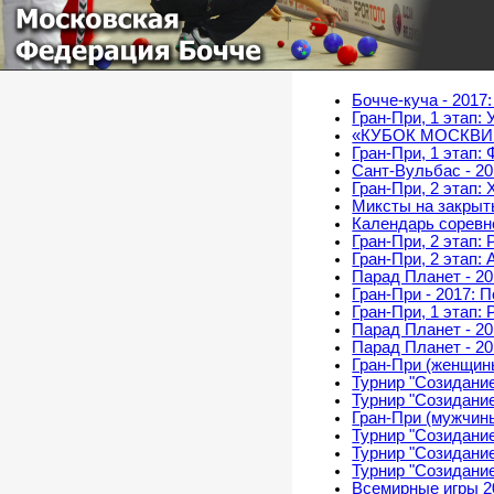
Московская
Федерация Бочче
Бочче-куча - 2017
Гран-При, 1 этап:
«КУБОК МОСКВИЧ
Гран-При, 1 этап:
Сант-Вульбас - 20
Гран-При, 2 этап: 
Миксты на закры
Календарь соревно
Гран-При, 2 этап:
Гран-При, 2 этап: 
Парад Планет - 20
Гран-При - 2017: 
Гран-При, 1 этап:
Парад Планет - 2
Парад Планет - 20
Гран-При (женщины
Турнир "Созидание
Турнир "Созидание
Гран-При (мужчины
Турнир "Созидание
Турнир "Созидани
Турнир "Созидани
Всемирные игры 2