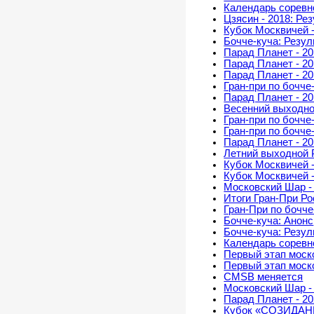
Календарь соревно
Цзясин - 2018: Ре
Кубок Москвичей -
Бочче-куча: Резу
Парад Планет - 2
Парад Планет - 20
Парад Планет - 20
Гран-при по бочче
Парад Планет - 20
Весенний выходно
Гран-при по бочче
Гран-при по бочче
Парад Планет - 20
Летний выходной 
Кубок Москвичей 
Кубок Москвичей 
Московский Шар -
Итоги Гран-При Ро
Гран-При по бочч
Бочче-куча: Анонс
Бочче-куча: Резу
Календарь соревно
Первый этап моск
Первый этап моск
CMSB меняется
Московский Шар -
Парад Планет - 2
Кубок «СОЗИДАН