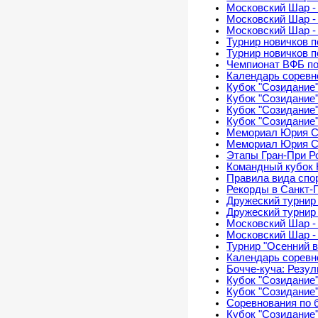
Московский Шар - 
Московский Шар -
Московский Шар - 
Турнир новичков 
Турнир новичков 
Чемпионат ВФБ по
Календарь соревно
Кубок "Созидание"
Кубок "Созидание"
Кубок "Созидание"
Кубок "Созидание"
Мемориал Юрия С
Мемориал Юрия С
Этапы Гран-При Р
Командный кубок
Правила вида спо
Рекорды в Санкт-
Дружеский турнир
Дружеский турнир
Московский Шар - 
Московский Шар -
Турнир "Осенний 
Календарь соревно
Бочче-куча: Резу
Кубок "Созидание"
Кубок "Созидание"
Соревнования по 
Кубок "Созидание"