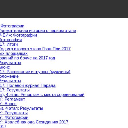
: Фотографии
 Увлекательная история о первом этапе
ЕЙ»: Фотографии
 Фотографии
17: Итоги
Ход игр второго этапа Гран-При 2017
тых площадках
ваний по бочче на 2017 год
 Результаты
Анонс
17: Расписание и группы (мужчины)
Положение
 Результаты
017: Полевой журнал Парада
17: Результаты
), 4 этап: Репортаж с места соревнований
": Регламент
": Анонс
), 4 этап: Результаты
": Результаты
е": Фотографии
е": Хвалебная ода Созиданию 2017
017