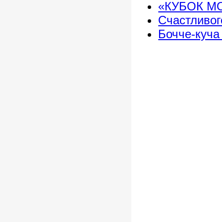
«КУБОК МО
Счастливог
Бочче-куча 